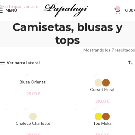
Skip to main content
0
MENÚ
0.00
Camisetas, blusas y
tops
Mostrando los 7 resultados
Ver barra lateral
Blusa Oriental
Corset Floral
25.00
€
29.00
€
AGOTADO
Chaleco Charlotte
Top Moka
29.00
€
19.90
€