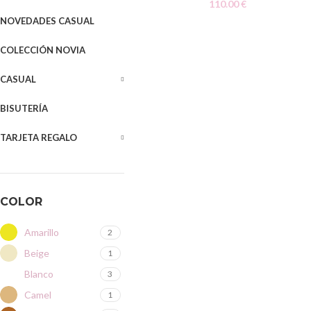
110.00
€
NOVEDADES CASUAL
COLECCIÓN NOVIA
CASUAL
BISUTERÍA
TARJETA REGALO
COLOR
Amarillo
2
Beige
1
Blanco
3
Camel
1