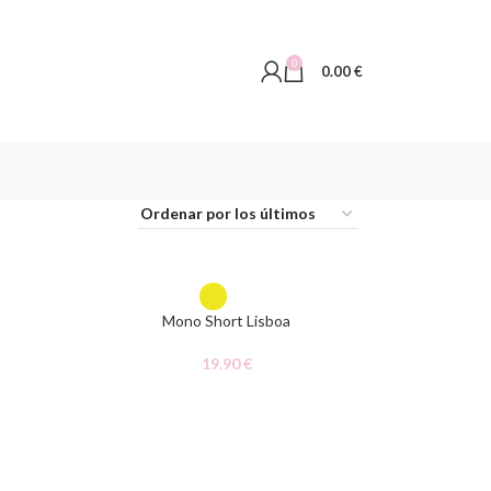
0
0.00
€
AGOTADO
Mono Short Lisboa
19.90
€