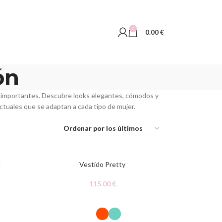
0
0.00
€
ón
 importantes. Descubre looks elegantes, cómodos y
actuales que se adaptan a cada tipo de mujer.
é
Vestido Pretty
115.00
€