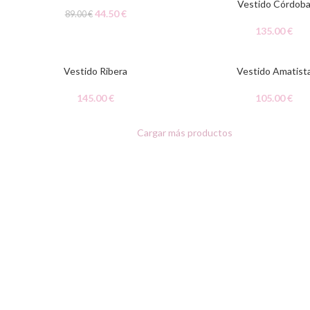
Vestido Córdob
44.50
€
89.00
€
135.00
€
AGOTADO
Vestido Ribera
Vestido Amatist
145.00
€
105.00
€
Cargar más productos