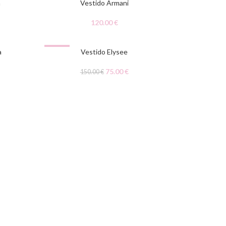
a
Vestido Armani
120.00
€
-50%
a
Vestido Elysee
75.00
€
150.00
€