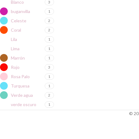
Blanco
3
buganvilla
1
Celeste
2
Coral
2
Lila
1
Lima
1
Marrón
1
Rojo
3
Rosa Palo
1
Turquesa
1
Verde agua
2
verde oscuro
1
© 20