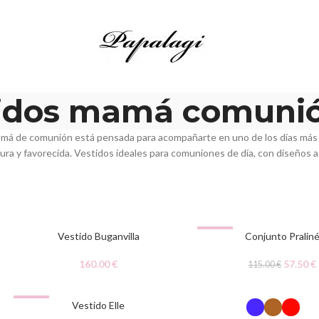
idos mamá comuni
amá de comunión está pensada para acompañarte en uno de los días más
gura y favorecida. Vestidos ideales para comuniones de día, con diseños 
-50%
Vestido Buganvilla
Conjunto Pralin
AGOTADO
160.00
€
57.50
€
115.00
€
-50%
Vestido Elle