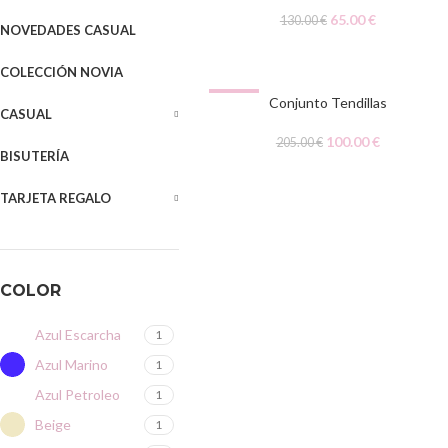
AGOTADO
65.00
€
130.00
€
NOVEDADES CASUAL
COLECCIÓN NOVIA
-51%
Conjunto Tendillas
CASUAL
100.00
€
205.00
€
BISUTERÍA
TARJETA REGALO
COLOR
Azul Escarcha
1
Azul Marino
1
Azul Petroleo
1
Beige
1