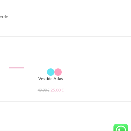
erde
-50%
Vestido Atlas
25.00
€
49.90
€