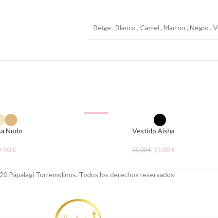
Beige
,
Blanco
,
Camel
,
Marrón
,
Negro
,
V
-52%
AGOTADO
sa Nudo
Vestido Aisha
9.90
€
12.00
€
25.00
€
20 Papalagi Torremolinos. Todos los derechos reservados