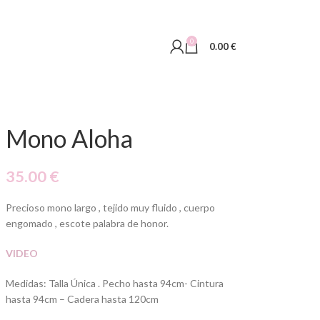
0
0.00
€
Mono Aloha
35.00
€
Precioso mono largo , tejido muy fluido , cuerpo
engomado , escote palabra de honor.
VIDEO
Medidas: Talla Única . Pecho hasta 94cm- Cintura
hasta 94cm – Cadera hasta 120cm