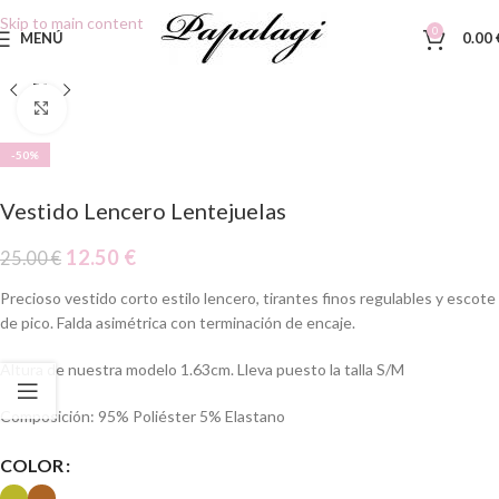
Skip to main content
0
MENÚ
0.00
Clic para ampliar
-50%
Vestido Lencero Lentejuelas
12.50
€
25.00
€
Precioso vestido corto estilo lencero, tirantes finos regulables y escote
de pico. Falda asimétrica con terminación de encaje.
Altura de nuestra modelo 1.63cm. Lleva puesto la talla S/M
Composición: 95% Poliéster 5% Elastano
COLOR