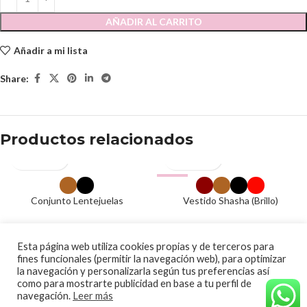
AÑADIR AL CARRITO
Añadir a mi lista
Share:
Productos relacionados
-50%
AGOTADO
Conjunto Lentejuelas
Vestido Shasha (Brillo)
55.00
€
12.50
€
25.00
€
© 2020 Papalagi Torremolinos. Todos los derechos reservados
Esta página web utiliza cookies propias y de terceros para
fines funcionales (permitir la navegación web), para optimizar
la navegación y personalizarla según tus preferencias así
como para mostrarte publicidad en base a tu perfil de
navegación.
Leer más