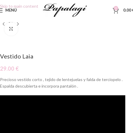
Skip to main content
0
MENÚ
0.00
Clic para ampliar
Vestido Laia
29.00
€
Precioso vestido corto , tejido de lentejuelas y falda de terciopelo .
Espalda descubierta e incorpora pantalón .