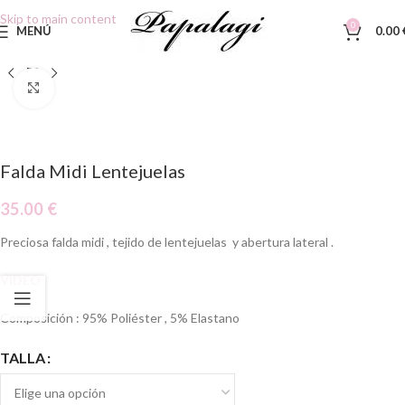
Skip to main content
0
MENÚ
0.00
Clic para ampliar
Falda Midi Lentejuelas
35.00
€
Preciosa falda midi , tejido de lentejuelas y abertura lateral .
VIDEO
Composición : 95% Poliéster , 5% Elastano
TALLA