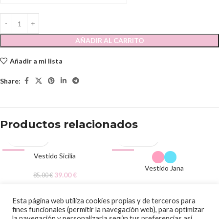
AÑADIR AL CARRITO
Añadir a mi lista
Share:
Productos relacionados
-54%
Vestido Sicilia
-51%
Vestido Jana
39.00
€
85.00
€
42.00
€
85.00
€
© 2020 Papalagi Torremolinos. Todos los derechos reservados
Esta página web utiliza cookies propias y de terceros para
fines funcionales (permitir la navegación web), para optimizar
la navegación y personalizarla según tus preferencias así