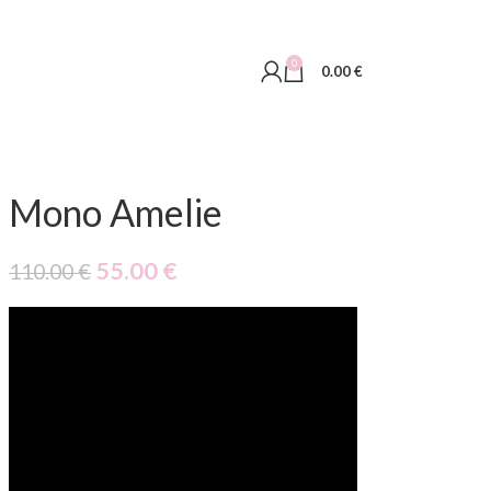
0
0.00
€
Mono Amelie
55.00
€
110.00
€