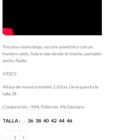
Precioso mono largo, escote asimétrico con un
hombro caído. Sobre tela desde el tirante, pantalón
ancho fluido.
VÍDEO
Altura de nuestra modelo 1,63cm. Lleva puesto la
talla 34.
Composición : 96% Poliéster, 4% Elastano.
TALLA
36
38
40
42
44
46