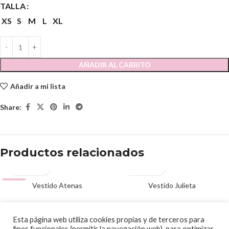
TALLA
XS
S
M
L
XL
AÑADIR AL CARRITO
Añadir a mi lista
Share:
Productos relacionados
-51%
Vestido Atenas
AGOTADO
Vestido Julieta
39.00
€
140.00
€
79.00
€
© 2020 Papalagi Torremolinos. Todos los derechos reservados
Esta página web utiliza cookies propias y de terceros para
fines funcionales (permitir la navegación web), para optimizar