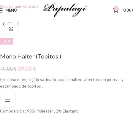
Skip to main content
0
MENÚ
0.00
Clic para ampliar
-51%
Mono Halter (Topitos )
39.00
€
79.00
€
Precioso mono tejido satinado , cuello halter , abertura en piernas y
estampado de topitos .
VIDEO
Composición : 98% Poliéster , 2% Elastano