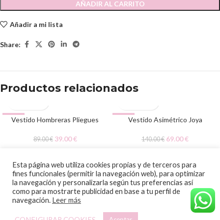
AÑADIR AL CARRITO
Añadir a mi lista
Share:
Productos relacionados
-56%
Vestido Hombreras Pliegues
-51%
Vestido Asimétrico Joya
39.00
€
69.00
€
89.00
€
140.00
€
© 2020 Papalagi Torremolinos. Todos los derechos reservados
Esta página web utiliza cookies propias y de terceros para
fines funcionales (permitir la navegación web), para optimizar
la navegación y personalizarla según tus preferencias así
como para mostrarte publicidad en base a tu perfil de
navegación.
Leer más
CONFIGURAR COOKIES
Aceptar