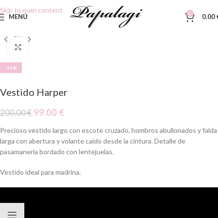
Skip to main content
0
MENÚ
0.00
Clic para ampliar
-51%
Vestido Harper
99.00
€
200.00
€
Precioso vestido largo con escote cruzado, hombros abullonados y falda
larga con abertura y volante caído desde la cintura. Detalle de
pasamaneria bordado con lentejuelas.
Vestido ideal para madrina.