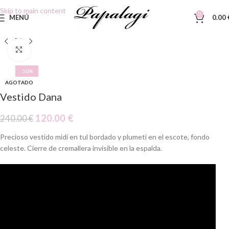
Skip to main content
0
MENÚ
0.00
Clic para ampliar
-50%
AGOTADO
Vestido Dana
120.00
€
240.00
€
Precioso vestido midi en tul bordado y plumeti en el escote, fondo
celeste. Cierre de cremallera invisible en la espalda.