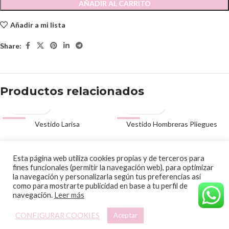
AÑADIR AL CARRITO
Añadir a mi lista
Share:
Productos relacionados
-51%
Vestido Larisa
-56%
Vestido Hombreras Pliegues
59.00
€
39.00
€
120.00
€
89.00
€
© 2020 Papalagi Torremolinos. Todos los derechos reservados
Esta página web utiliza cookies propias y de terceros para
fines funcionales (permitir la navegación web), para optimizar
la navegación y personalizarla según tus preferencias así
como para mostrarte publicidad en base a tu perfil de
navegación.
Leer más
CONFIGURAR COOKIES
Aceptar