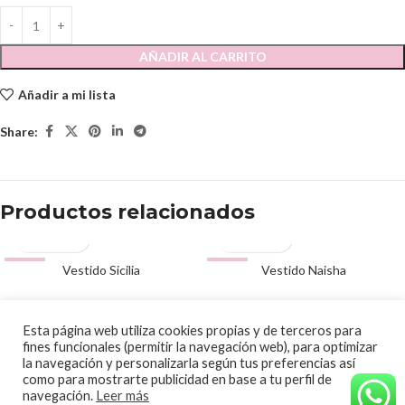
AÑADIR AL CARRITO
Añadir a mi lista
Share:
Productos relacionados
-54%
Vestido Sicilia
-50%
Vestido Naisha
39.00
€
95.00
€
85.00
€
190.00
€
© 2020 Papalagi Torremolinos. Todos los derechos reservados
Esta página web utiliza cookies propias y de terceros para
fines funcionales (permitir la navegación web), para optimizar
la navegación y personalizarla según tus preferencias así
como para mostrarte publicidad en base a tu perfil de
navegación.
Leer más