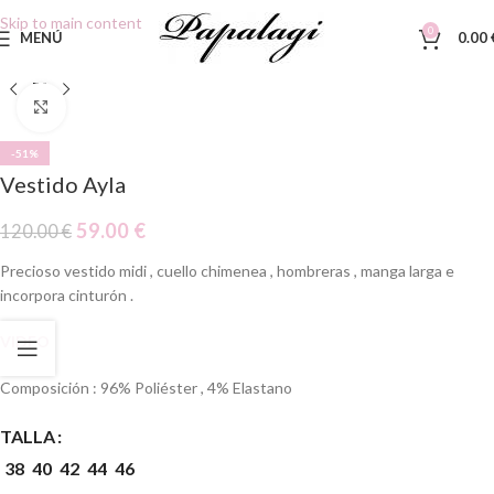
Skip to main content
0
MENÚ
0.00
Clic para ampliar
-51%
Vestido Ayla
59.00
€
120.00
€
Precioso vestido midi , cuello chimenea , hombreras , manga larga e
incorpora cinturón .
VIDEO
Composición : 96% Poliéster , 4% Elastano
TALLA
38
40
42
44
46