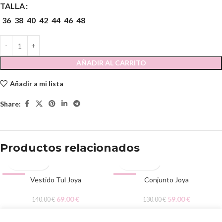
TALLA
36
38
40
42
44
46
48
AÑADIR AL CARRITO
Añadir a mi lista
Share:
Productos relacionados
-51%
Vestido Tul Joya
-55%
Conjunto Joya
69.00
€
59.00
€
140.00
€
130.00
€
© 2020 Papalagi Torremolinos. Todos los derechos reservados