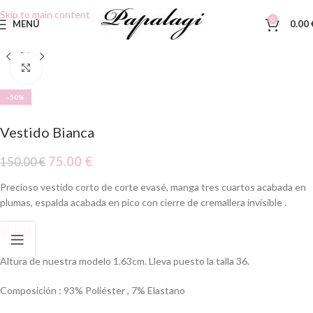
Skip to main content
0
MENÚ
0.00
Clic para ampliar
-50%
Vestido Bianca
75.00
€
150.00
€
Precioso vestido corto de corte evasé, manga tres cuartos acabada en
plumas, espalda acabada en pico con cierre de cremallera invisible .
VIDEO
Altura de nuestra modelo 1.63cm. Lleva puesto la talla 36.
Composición : 93% Poliéster , 7% Elastano