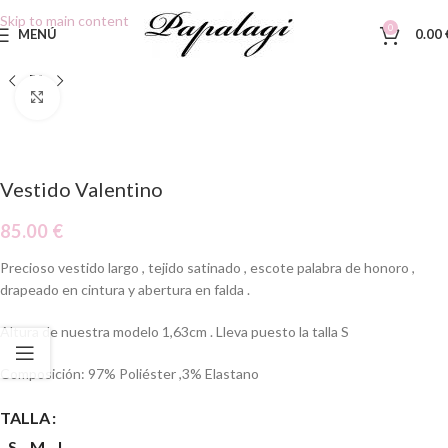
Skip to main content
0
MENÚ
0.00
Clic para ampliar
Vestido Valentino
85.00
€
Precioso vestido largo , tejido satinado , escote palabra de honoro ,
drapeado en cintura y abertura en falda .
Altura de nuestra modelo 1,63cm . Lleva puesto la talla S
Composición: 97% Poliéster ,3% Elastano
TALLA
S
M
L