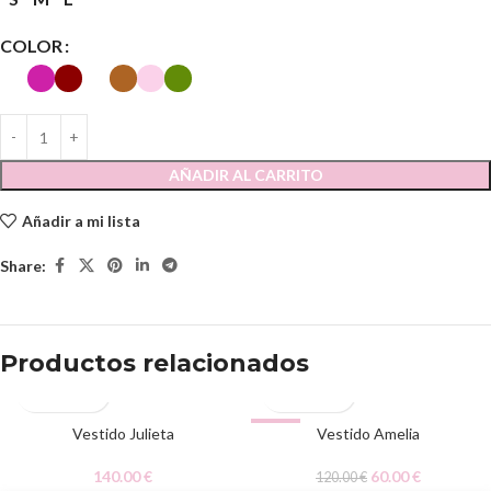
COLOR
AÑADIR AL CARRITO
Añadir a mi lista
Share:
Productos relacionados
AGOTADO
Vestido Julieta
-50%
Vestido Amelia
140.00
€
60.00
€
120.00
€