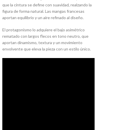
que la cintura se define con suavidad, realzando la
figura de forma natural. Las mangas francesas
aportan equilibrio y un aire refinado al diseño.
El protagonismo lo adquiere el bajo asimétrico
rematado con largos flecos en tono neutro, que
aportan dinamismo, textura y un movimiento
envolvente que eleva la pieza con un estilo único.