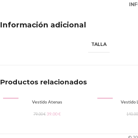
IN
Información adicional
TALLA
Productos relacionados
-51%
-51%
Vestido Atenas
Vestido 
39.00
€
79.00
€
140.0
© 20