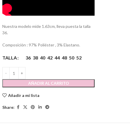
Nuestra modelo mide 1.63cm, lleva puesta la talla
36.
Composición : 97% Poliéster , 3% Elastano.
TALLA
36
38
40
42
44
48
50
52
AÑADIR AL CARRITO
Añadir a mi lista
Share: