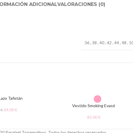
FORMACIÓN ADICIONAL
VALORACIONES (0)
36
,
38
,
40
,
42
,
44
,
48
,
5
Lazo Tafetán
Vestido Smoking Evasé
69.00
€
0
€
85.00
€
20 Papalagi Torremolinos. Todos los derechos reservados