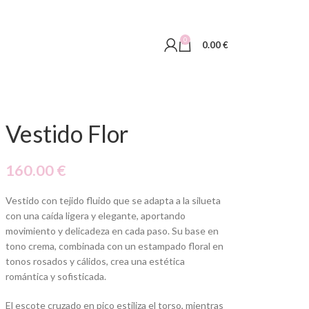
0
0.00
€
Vestido Flor
160.00
€
Vestido con tejido fluido que se adapta a la silueta
con una caída ligera y elegante, aportando
movimiento y delicadeza en cada paso. Su base en
tono crema, combinada con un estampado floral en
tonos rosados y cálidos, crea una estética
romántica y sofisticada.
El escote cruzado en pico estiliza el torso, mientras