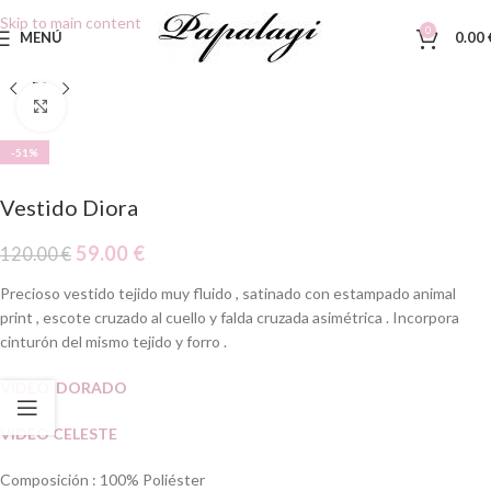
Skip to main content
0
MENÚ
0.00
Clic para ampliar
-51%
Vestido Diora
59.00
€
120.00
€
Precioso vestido tejido muy fluido , satinado con estampado animal
print , escote cruzado al cuello y falda cruzada asimétrica . Incorpora
cinturón del mismo tejido y forro .
VIDEO DORADO
VIDEO CELESTE
Composición : 100% Poliéster