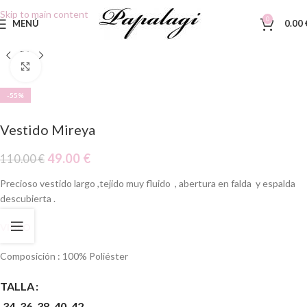
Skip to main content
0
MENÚ
0.00
Clic para ampliar
-55%
Vestido Mireya
49.00
€
110.00
€
Precioso vestido largo ,tejido muy fluido , abertura en falda y espalda
descubierta .
VIDEO
Composición : 100% Poliéster
TALLA
34
36
38
40
42