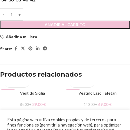
AÑADIR AL CARRITO
Añadir a mi lista
Share:
Productos relacionados
-54%
Vestido Sicilia
-51%
Vestido Lazo Tafetán
39.00
€
69.00
€
85.00
€
140.00
€
© 2020 Papalagi Torremolinos. Todos los derechos reservados
Esta página web utiliza cookies propias y de terceros para
fines funcionales (permitir la navegación web), para optimizar