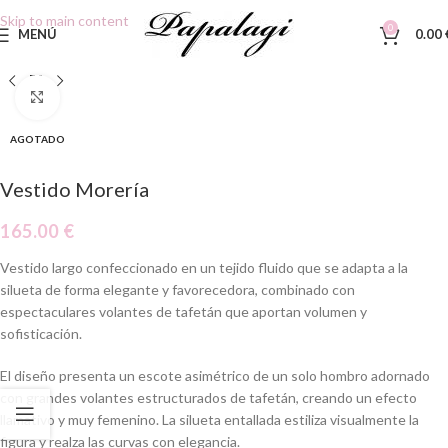
Skip to main content
0
MENÚ
0.00
Clic para ampliar
AGOTADO
Vestido Morería
165.00
€
Vestido largo confeccionado en un tejido fluido que se adapta a la
silueta de forma elegante y favorecedora, combinado con
espectaculares volantes de tafetán que aportan volumen y
sofisticación.
El diseño presenta un escote asimétrico de un solo hombro adornado
con grandes volantes estructurados de tafetán, creando un efecto
llamativo y muy femenino. La silueta entallada estiliza visualmente la
figura y realza las curvas con elegancia.