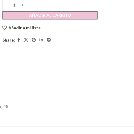
AÑADIR AL CARRITO
Añadir a mi lista
Share:
6
,
48