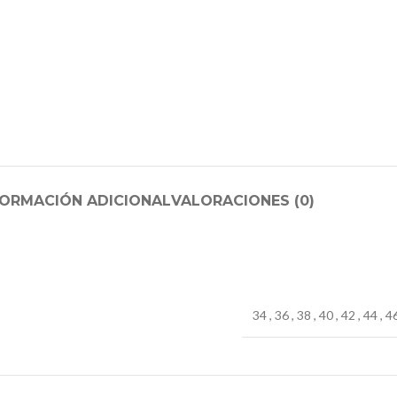
FORMACIÓN ADICIONAL
VALORACIONES (0)
34
,
36
,
38
,
40
,
42
,
44
,
4