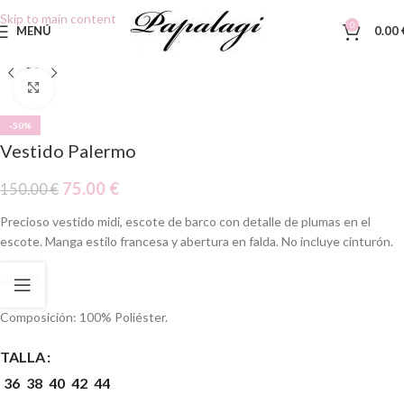
Skip to main content
0
MENÚ
0.00
Clic para ampliar
-50%
Vestido Palermo
75.00
€
150.00
€
Precioso vestido midi, escote de barco con detalle de plumas en el
escote. Manga estilo francesa y abertura en falda. No incluye cinturón.
VIDEO
Composición: 100% Poliéster.
TALLA
36
38
40
42
44