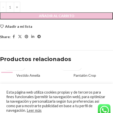
AÑADIR AL CARRITO
Añadir a mi lista
Share:
Productos relacionados
-50%
Vestido Amelia
Pantalón Crop
60.00
€
59.00
€
120.00
€
© 2020 Papalagi Torremolinos. Todos los derechos reservados
Esta página web utiliza cookies propias y de terceros para
fines funcionales (permitir la navegación web), para optimizar
la navegación y personalizarla según tus preferencias así
como para mostrarte publicidad en base a tu perfil de
navegación.
Leer más