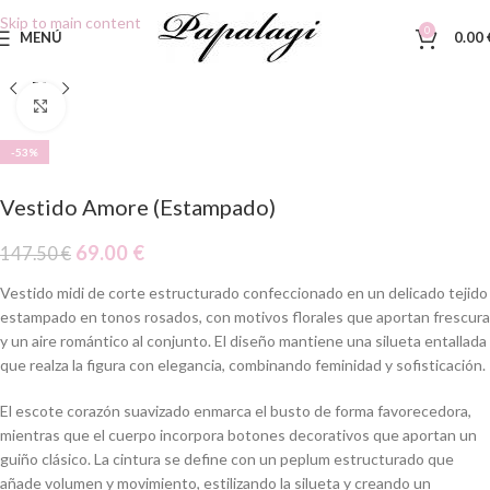
Skip to main content
0
MENÚ
0.00
Clic para ampliar
-53%
Vestido Amore (Estampado)
69.00
€
147.50
€
Vestido midi de corte estructurado confeccionado en un delicado tejido
estampado en tonos rosados, con motivos florales que aportan frescura
y un aire romántico al conjunto. El diseño mantiene una silueta entallada
que realza la figura con elegancia, combinando feminidad y sofisticación.
El escote corazón suavizado enmarca el busto de forma favorecedora,
mientras que el cuerpo incorpora botones decorativos que aportan un
guiño clásico. La cintura se define con un peplum estructurado que
añade volumen y movimiento, estilizando la silueta y creando un