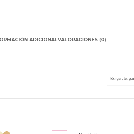
FORMACIÓN ADICIONAL
VALORACIONES (0)
Beige
,
bugan
-49%