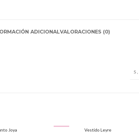
FORMACIÓN ADICIONAL
VALORACIONES (0)
S
,
-50%
nto Joya
Vestido Leyre