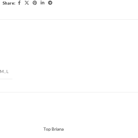
Share:
M
,
L
Top Briana