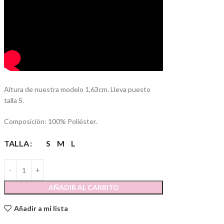
Altura de nuestra modelo 1,63cm. Lleva puesto
talla S.
Composición: 100% Poliéster.
TALLA
S
M
L
AÑADIR AL CARRITO
Añadir a mi lista