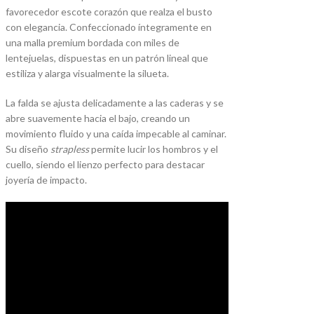
favorecedor escote corazón que realza el busto
con elegancia.
Confeccionado íntegramente en
una malla premium bordada con miles de
lentejuelas, dispuestas en un patrón lineal que
estiliza y alarga visualmente la silueta.
La falda se ajusta delicadamente a las caderas y se
abre suavemente hacia el bajo, creando un
movimiento fluido y una caída impecable al caminar.
Su diseño
strapless
permite lucir los hombros y el
cuello, siendo el lienzo perfecto para destacar
joyería de impacto.