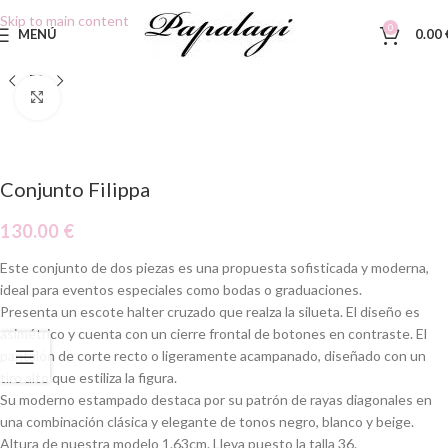
Skip to main content
0
MENÚ
0.00
Clic para ampliar
Conjunto Filippa
130.00
€
Este conjunto de dos piezas es una propuesta sofisticada y moderna,
ideal para eventos especiales como bodas o graduaciones.
Presenta un escote halter cruzado que realza la silueta. El diseño es
asimétrico y cuenta con un cierre frontal de botones en contraste.
El
pantalón de corte recto o ligeramente acampanado, diseñado con un
tiro alto que estiliza la figura.
Su moderno estampado destaca por su patrón de rayas diagonales en
una combinación clásica y elegante de tonos negro, blanco y beige.
Altura de nuestra modelo 1.63cm. Lleva puesto la talla 36.