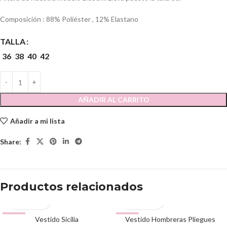
Composición : 88% Poliéster , 12% Elastano
TALLA
36
38
40
42
AÑADIR AL CARRITO
Añadir a mi lista
Share:
Productos relacionados
-54%
Vestido Sicilia
-56%
Vestido Hombreras Pliegues