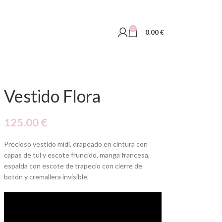
0
0.00
€
Vestido Flora
125.00
€
Precioso vestido midi, drapeado en cintura con
capas de tul y escote fruncido, manga francesa,
espalda con escote de trapecio con cierre de
botón y cremallera invisible.