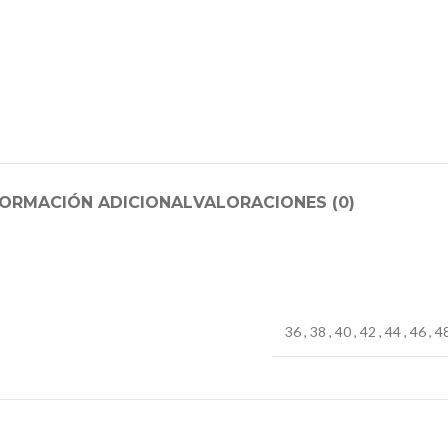
FORMACIÓN ADICIONAL
VALORACIONES (0)
36
,
38
,
40
,
42
,
44
,
46
,
4