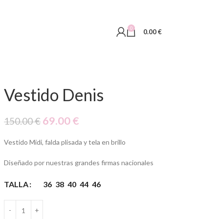
0
0.00
€
Vestido Denis
69.00
€
150.00
€
Vestido Midi, falda plisada y tela en brillo
Diseñado por nuestras grandes firmas nacionales
TALLA
36
38
40
44
46