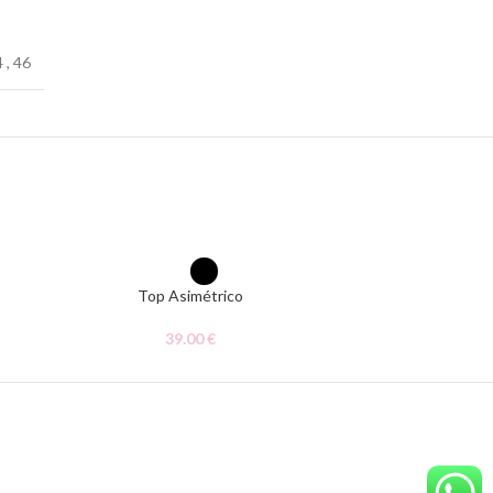
4
,
46
Top Asimétrico
39.00
€