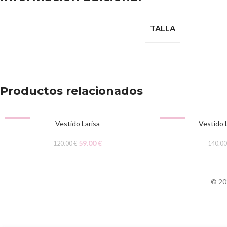
TALLA
Productos relacionados
-51%
-51%
Vestido Larisa
Vestido 
59.00
€
120.00
€
140.0
© 20