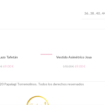
36
,
38
,
40
,
4
-51%
Lazo Tafetán
Vestido Asimétrico Joya
69.00
€
69.00
€
0
€
140.00
€
20 Papalagi Torremolinos. Todos los derechos reservados