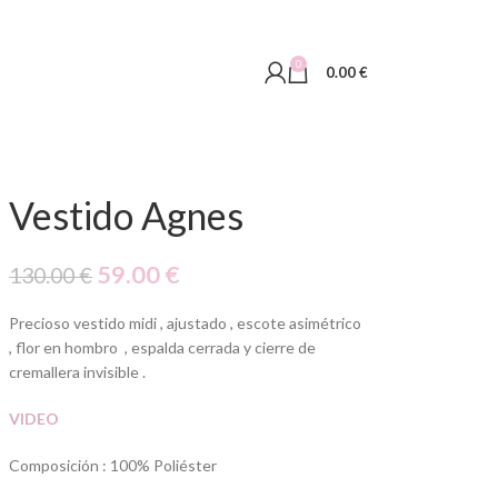
0
0.00
€
Vestido Agnes
59.00
€
130.00
€
Precioso vestido midi , ajustado , escote asimétrico
, flor en hombro , espalda cerrada y cierre de
cremallera invisible .
VIDEO
Composición : 100% Poliéster