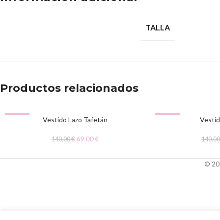
TALLA
Productos relacionados
-51%
-51%
Vestido Lazo Tafetán
Vestid
69.00
€
140.00
€
140.0
© 20