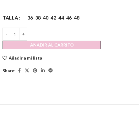
TALLA
36
38
40
42
44
46
48
AÑADIR AL CARRITO
Añadir a mi lista
Share: