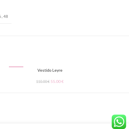
6
,
48
-50%
Vestido Leyre
55.00
€
110.00
€