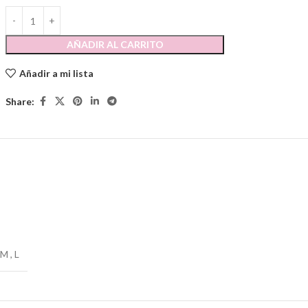
AÑADIR AL CARRITO
Añadir a mi lista
Share:
M
,
L