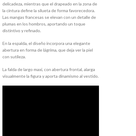
delicadeza, mientras que el drapeado en la zona de
la cintura define la silueta de forma favorecedora.
Las mangas francesas se elevan con un detalle de
plumas en los hombros, aportando un toque
distintivo y refinado.
En la espalda, el diseño incorpora una elegante
abertura en forma de lágrima, que deja ver la piel
con sutileza.
La falda de largo maxi, con abertura frontal, alarga
visualmente la figura y aporta dinamismo al vestido.