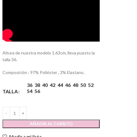
Altura de nuestra modelo 1.63cm, lleva puesto la
talla 36.
Composición : 97% Poliéster , 3% Elastano.
36
38
40
42
44
46
48
50
52
54
56
TALLA
AÑADIR AL CARRITO
Añadir a mi lista