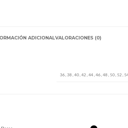
FORMACIÓN ADICIONAL
VALORACIONES (0)
36
,
38
,
40
,
42
,
44
,
46
,
48
,
50
,
52
,
5