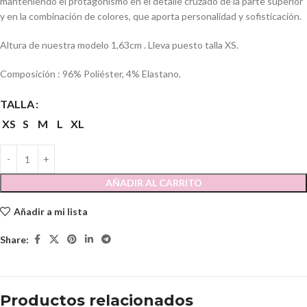
manteniendo el protagonismo en el detalle cruzado de la parte superior
y en la combinación de colores, que aporta personalidad y sofisticación.
Altura de nuestra modelo 1,63cm . Lleva puesto talla XS.
Composición : 96% Poliéster, 4% Elastano.
TALLA
XS
S
M
L
XL
AÑADIR AL CARRITO
Añadir a mi lista
Share:
Productos relacionados