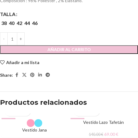
Composición : 98% Poliéster , 2% Elastano.
TALLA
38
40
42
44
46
AÑADIR AL CARRITO
Añadir a mi lista
Share:
Productos relacionados
-51%
-51%
Vestido Lazo Tafetán
Vestido Jana
69.00
€
140.00
€